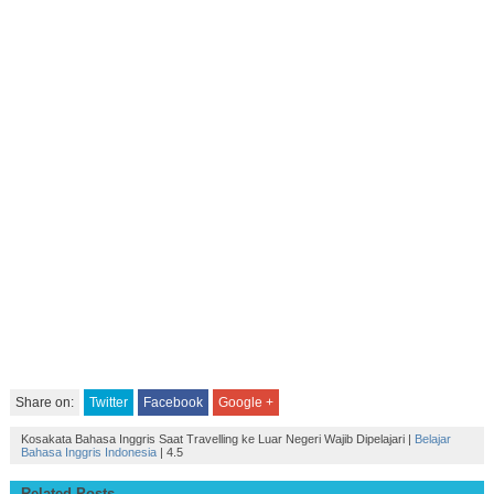
Share on:
Twitter
Facebook
Google +
Kosakata Bahasa Inggris Saat Travelling ke Luar Negeri Wajib Dipelajari
|
Belajar
Bahasa Inggris Indonesia
|
4.5
Related Posts