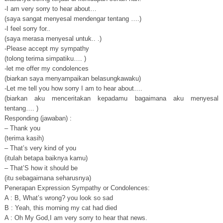
-I am very sorry to hear about…
(saya sangat menyesal mendengar tentang ….)
-I feel sorry for..
(saya merasa menyesal untuk.. .)
-Please accept my sympathy
(tolong terima simpatiku…. )
-let me offer my condolences
(biarkan saya menyampaikan belasungkawaku)
-Let me tell you how sorry I am to hear about….
(biarkan aku menceritakan kepadamu bagaimana aku menyesal
tentang…. )
Responding (jawaban) :
– Thank you
(terima kasih)
– That’s very kind of you
(itulah betapa baiknya kamu)
– That’S how it should be
(itu sebagaimana seharusnya)
Penerapan Expression Sympathy or Condolences:
A : B, What’s wrong? you look so sad
B : Yeah, this morning my cat had died
A : Oh My God,I am very sorry to hear that news.