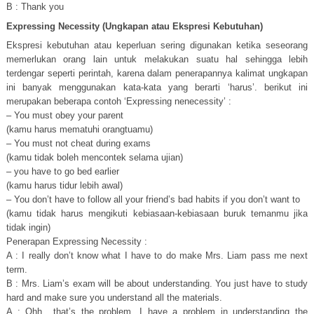
B : Thank you
Expressing Necessity (Ungkapan atau Ekspresi Kebutuhan)
Ekspresi kebutuhan atau keperluan sering digunakan ketika seseorang
memerlukan orang lain untuk melakukan suatu hal sehingga lebih
terdengar seperti perintah, karena dalam penerapannya kalimat ungkapan
ini banyak menggunakan kata-kata yang berarti ‘harus’. berikut ini
merupakan beberapa contoh ‘Expressing nenecessity’ :
– You must obey your parent
(kamu harus mematuhi orangtuamu)
– You must not cheat during exams
(kamu tidak boleh mencontek selama ujian)
– you have to go bed earlier
(kamu harus tidur lebih awal)
– You don’t have to follow all your friend’s bad habits if you don’t want to
(kamu tidak harus mengikuti kebiasaan-kebiasaan buruk temanmu jika
tidak ingin)
Penerapan Expressing Necessity :
A : I really don’t know what I have to do make Mrs. Liam pass me next
term.
B : Mrs. Liam’s exam will be about understanding. You just have to study
hard and make sure you understand all the materials.
A : Ohh.. that’s the problem. I have a problem in understanding the