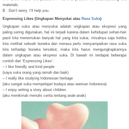
materials.
B : Don’t worry. I’ll help you.
Expressing Likes (Ungkapan Menyukai atau
Rasa Suka
)
Ungkapan suka atau menyukai adalah ungkapan atau ekspresi yang
paling sering digunakan, hal ini terjadi karena dalam kehidupan sehari-hari
pasti kita menemukan banyak hal yang kita sukai, misalnya saja ketika
kita melihat sebuah boneka dan merasa perlu menyampaikan rasa suka
kita terhadap boneka tersebut, maka kita harus mengungkapkannya
dalam ungkapan atau ekspresi suka. Di bawah ini terdapat beberapa
contoh dari ‘Expressing Likes’:
– I like friendly and kind people
(saya suka orang yang ramah dan baik)
– I really like studying Indonesian heritage
(aku sangat suka mempelajari budaya atau warisan Indonesia)
– I enjoy writing a story about children
(aku menikmati menulis cerita tentang anak-anak)