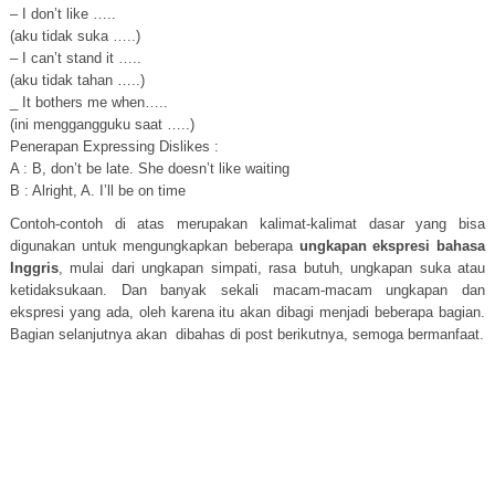
– I don’t like …..
(aku tidak suka …..)
– I can’t stand it …..
(aku tidak tahan …..)
_ It bothers me when…..
(ini menggangguku saat …..)
Penerapan Expressing Dislikes :
A : B, don’t be late. She doesn’t like waiting
B : Alright, A. I’ll be on time
Contoh-contoh di atas merupakan kalimat-kalimat dasar yang bisa
digunakan untuk mengungkapkan beberapa
ungkapan ekspresi bahasa
Inggris
, mulai dari ungkapan simpati, rasa butuh, ungkapan suka atau
ketidaksukaan. Dan banyak sekali macam-macam ungkapan dan
ekspresi yang ada, oleh karena itu akan dibagi menjadi beberapa bagian.
Bagian selanjutnya akan dibahas di post berikutnya, semoga bermanfaat.